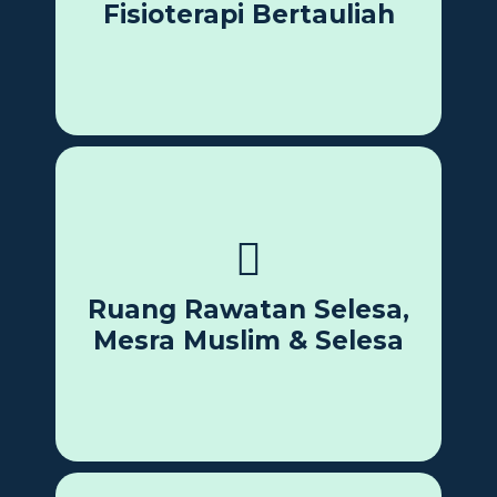
Fisioterapi Bertauliah
Ruang moden, selamat untuk wanita, keluarga
dan warga emas. Suasana tenang yang
mempercepatkan proses pemulihan.
Ruang Rawatan Selesa,
Mesra Muslim & Selesa