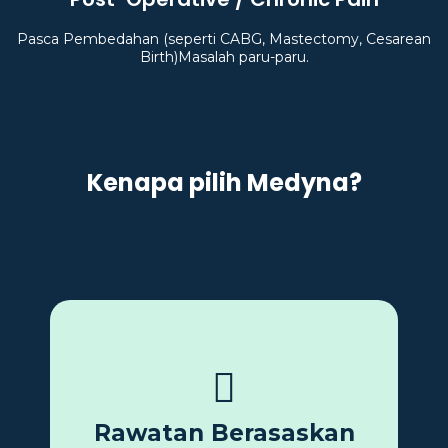
Pasca Pembedahan (seperti CABG, Mastectomy, Cesarean
Birth)Masalah paru-paru.
Kenapa pilih Medyna?
Setiap pesakit menerima rawatan yang dirangka
berdasarkan penilaian klinikal menyeluruh dan
Rawatan Berasaskan
kajian fisioterapi terkini.