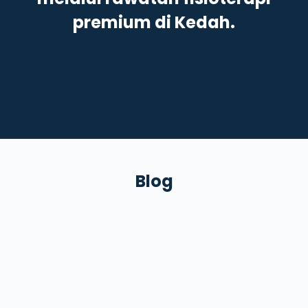
premium di Kedah.
Blog
Apa Itu Rhabdomyolysis?
July 19, 2026
/
No Comments
Pernahkah anda mengalami sakit otot yang sangat teruk selepas
bersenam, sehingga sukar bergerak dan air kencing menjadi gelap?
Keadaan ini...
Read More